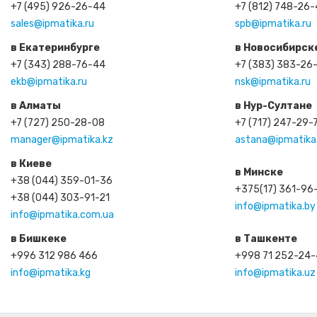
+7 (495) 926-26-44
+7 (812) 748-26
sales@ipmatika.ru
spb@ipmatika.ru
в Екатеринбурге
в Новосибирск
+7 (343) 288-76-44
+7 (383) 383-26
ekb@ipmatika.ru
nsk@ipmatika.ru
в Алматы
в Нур-Султане
+7 (727) 250-28-08
+7 (717) 247-29-
manager@ipmatika.kz
astana@ipmatika
в Киеве
в Минске
+38 (044) 359-01-36
+375(17) 361-96
+38 (044) 303-91-21
info@ipmatika.by
info@ipmatika.com.ua
в Бишкеке
в Ташкенте
+996 312 986 466
+998 71 252-24
info@ipmatika.kg
info@ipmatika.uz