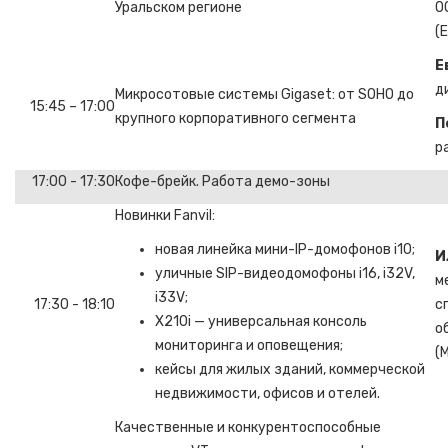
Уральском регионе
О
(
Е
д
Микросотовые системы Gigaset: от SOHO до
15:45 – 17:00
крупного корпоративного сегмента
П
р
17:00 - 17:30
Кофе-брейк. Работа демо-зоны
Новинки Fanvil:
новая линейка мини-IP-домофонов i10;
И
уличные SIP-видеодомофоны i16, i32V,
м
i33V;
17:30 - 18:10
с
X210i — универсальная консоль
о
мониторинга и оповещения;
(
кейсы для жилых зданий, коммерческой
недвижимости, офисов и отелей.
Качественные и конкурентоспособные