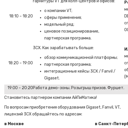
гарнитуры VT для колл-центров и офисов:
Р
м
о компании VT;
18:10 – 18:20
D
сферы применения;
с
модельный ряд;
О
ценовое позиционирование,
партнерская программа.
3CX. Как зарабатывать больше:
И
м
обзор коммуникационной платформы;
18:20 – 19:00
с
партнерская программа;
о
интеграционные кейсы 3СХ / Fanvil /
(
Gigaset.
19:00 – 20:20
Работа демо-зоны. Розыгрыш призов. Фуршет.
Становитесь партнером компании АйПиМатика!
По вопросам приобретения оборудования Gigaset, Fanvil, VT,
лицензий 3CX обращайтесь по адресам:
в Москве
в Санкт-Петер