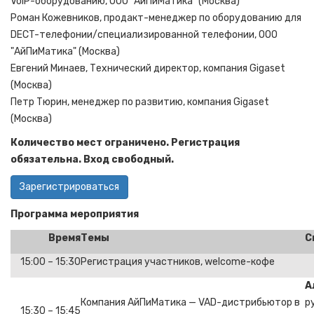
VoIP-оборудованию, ООО "АйПиМатика" (Москва)
Роман Кожевников, продакт-менеджер по оборудованию для
DECT-телефонии/специализированной телефонии, ООО
"АйПиМатика" (Москва)
Евгений Минаев, Технический директор, компания Gigaset
(Москва)
Петр Тюрин, менеджер по развитию, компания Gigaset
(Москва)
Количество мест ограничено. Регистрация
обязательна. Вход свободный.
Зарегистрироваться
Программа мероприятия
Время
Темы
С
15:00 – 15:30
Регистрация участников, welcome-кофе
А
Компания АйПиМатика — VAD-дистрибьютор в
р
15:30 – 15:45