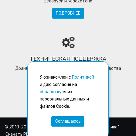
Беларуси и Казахстане
ПОДРОБНЕЕ
ТЕХНИЧЕСКАЯ ПОДДЕРЖКА
Драйверы, программное обеспечение, руководства
пользователей, утилиты
Я ознакомлен с
Политикой
и даю согласие на
ПОДРОБНЕЕ
обработку
моих
персональных данных и
файлов Cookie.
Соглашаюсь
© 2010-2026, Сайт поддерживается ООО "АйПиМатика"
Скачать PDF каталог VT 2022