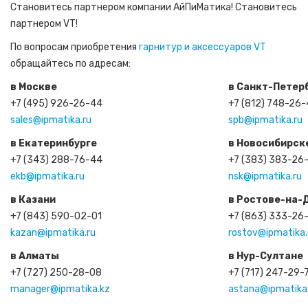
Становитесь партнером компании АйПиМатика! Становитесь
партнером VT!
По вопросам приобретения
гарнитур и аксессуаров VT
обращайтесь по адресам:
в Москве
в Санкт-Петер
+7 (495) 926-26-44
+7 (812) 748-26
sales@ipmatika.ru
spb@ipmatika.ru
в Екатеринбурге
в Новосибирск
+7 (343) 288-76-44
+7 (383) 383-26
ekb@ipmatika.ru
nsk@ipmatika.ru
в Казани
в Ростове-на-
+7 (843) 590-02-01
+7 (863) 333-26
kazan@ipmatika.ru
rostov@ipmatika.
в Алматы
в Нур-Султане
+7 (727) 250-28-08
+7 (717) 247-29-
manager@ipmatika.kz
astana@ipmatika