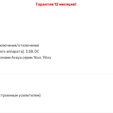
Гарантия 12 месяцев!
подключения/отключения
го аппарата): 3,5В, DC
онами Avaya серии 16xx, 96xx
встроенным усилителем)