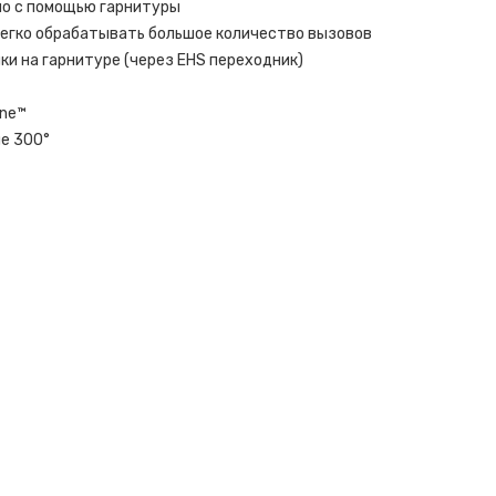
но с помощью гарнитуры
егко обрабатывать большое количество вызовов
ки на гарнитуре (через EHS переходник)
one™
е 300°