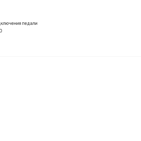
дключения педали
0