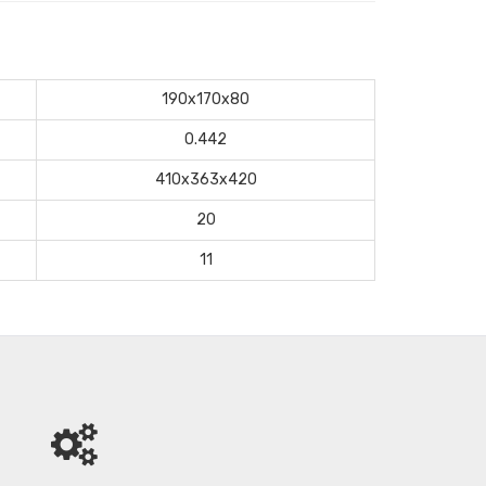
190x170x80
0.442
410x363x420
20
11