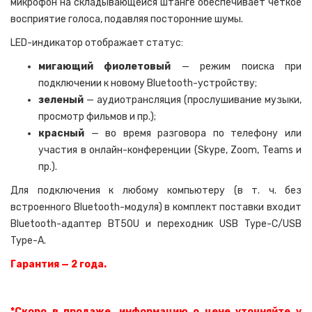
микрофон на складывающейся штанге обеспечивает четкое
восприятие голоса, подавляя посторонние шумы.
LED-индикатор отображает статус:
мигающий фиолетовый
— режим поиска при
подключении к новому Bluetooth-устройству;
зеленый
— аудиотрансляция (прослушивание музыки,
просмотр фильмов и пр.);
красный
— во время разговора по телефону или
участия в онлайн-конференции (Skype, Zoom, Teams и
пр.).
Для подключения к любому компьютеру (в т. ч. без
встроенного Bluetooth-модуля) в комплект поставки входит
Bluetooth-адаптер BT50U и переходник USB Type-C/USB
Type-A.
Гарантия — 2 года.
*Скоро в продаже, информацию о цене уточняйте у